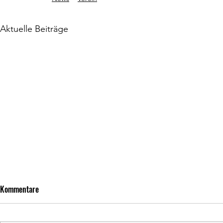
Aktuelle Beiträge
Training in den Sommerferien
Sommerfest 2
Kommentare
2026
Liebe Vereins
Montag, den 2
🏊☀️ Sommerpause? Nicht mit